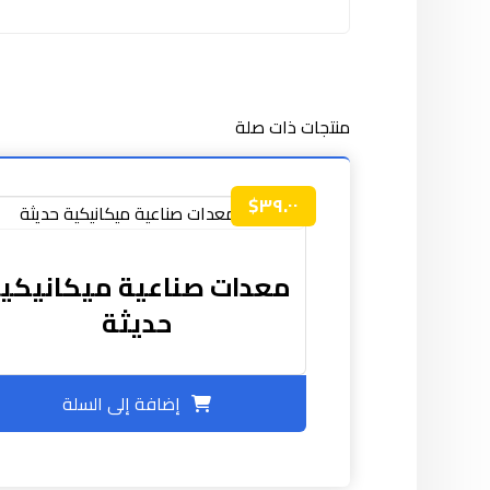
منتجات ذات صلة
$
٣٩.٠٠
معدات صناعية ميكانيكي
حديثة
إضافة إلى السلة