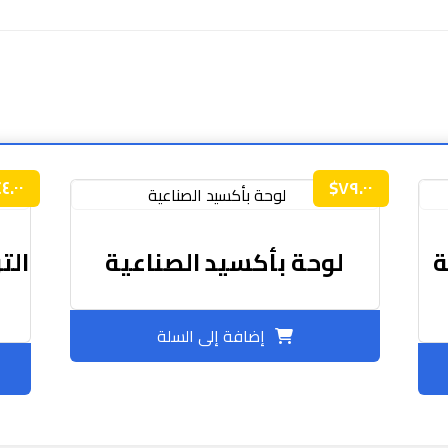
٤٤.٠٠
$
٧٩.٠٠
ة
لوحة بأكسيد الصناعية
الت
إضافة إلى السلة