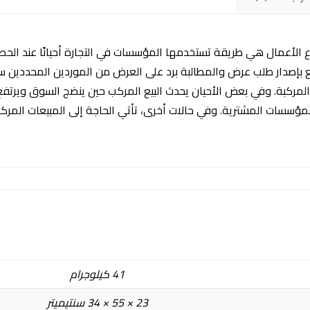
اع الأعمال هي طريقة تستخدمها المؤسسات في التجارة أحيانًا عند ال
ع بإصدار طلب عرض والمطالبة برد على العرض من الموردين المحددين سلفً
مركبة. وفي بعض الأحيان يحدث البيع المركب حين ينضج السوق ويرتفع 
سات المشترية. وفي حالات أخرى، تأتي الحاجة إلى المبيعات المركبة 
41 كيلوجرام
23 × 55 × 34 سنتيميتر