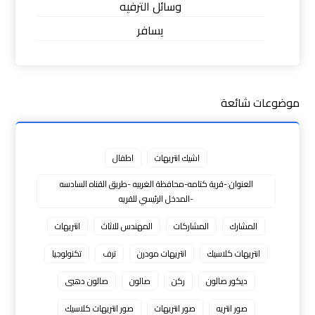
وسائل الترفيه
يسافر
موضوعات شائعة
اشيك انتريهات
اطفال
العنوان:-قرية كتامه-محافظة الغربيه -طريق القناه السادسه
-المدخل الرئيسي للقريه
المشارك
المشاركات
المهندس للاثاث
انتريهات
انتريهات كلاسيك
انتريهات مودرن
ترف
تكنولوجيا
ديكور صالون
ركن
صالون
صالون دهبى
صور انتريه
صور انتريهات
صور انتريهات كلاسيك