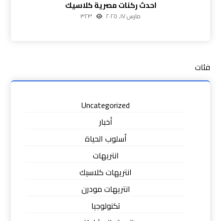
احدث ركنات مصرية كلاسيك
مارس ١٧, ٢٠٢٥
٣٢٣
فئات
Uncategorized
أخبار
أسلوب الحياة
انتريهات
انتريهات كلاسيك
انتريهات مودرن
تكنولوجيا