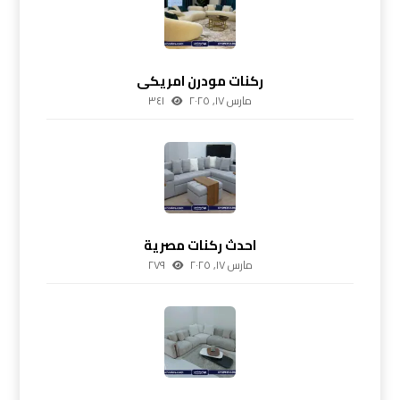
ركنات مودرن امريكى
مارس ١٧, ٢٠٢٥
٣٤١
احدث ركنات مصرية
مارس ١٧, ٢٠٢٥
٢٧٩