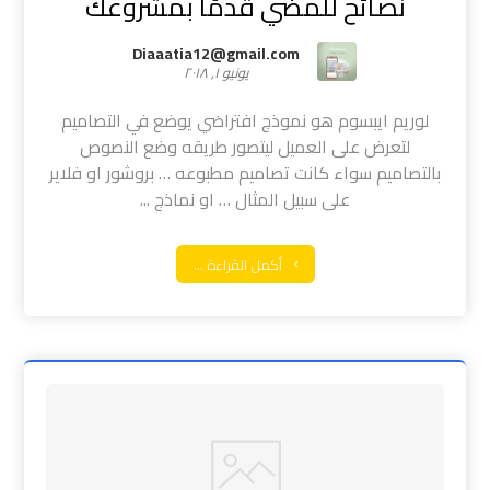
نصائح للمضي قدمًا بمشروعك
Diaaatia12@gmail.com
يونيو ١, ٢٠١٨
لوريم ايبسوم هو نموذج افتراضي يوضع في التصاميم
لتعرض على العميل ليتصور طريقه وضع النصوص
بالتصاميم سواء كانت تصاميم مطبوعه … بروشور او فلاير
على سبيل المثال … او نماذج ...
أكمل القراءة ...