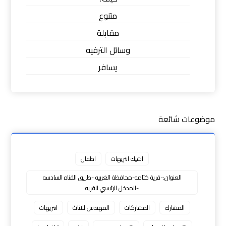
متنوع
مقابلة
وسائل الترفيه
يسافر
موضوعات شائعة
اشيك انتريهات
اطفال
العنوان:-قرية كتامه-محافظة الغربيه -طريق القناه السادسه
-المدخل الرئيسي للقريه
المشارك
المشاركات
المهندس للاثاث
انتريهات