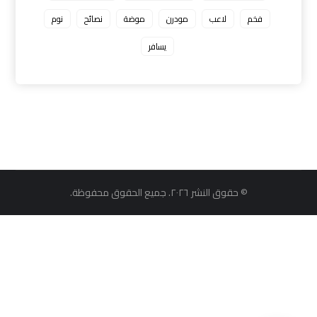
فخم
لاعب
مودرن
موضة
نصائح
نوم
يسافر
© حقوق النشر ٢٠٢٦. جميع الحقوق محفوظة.