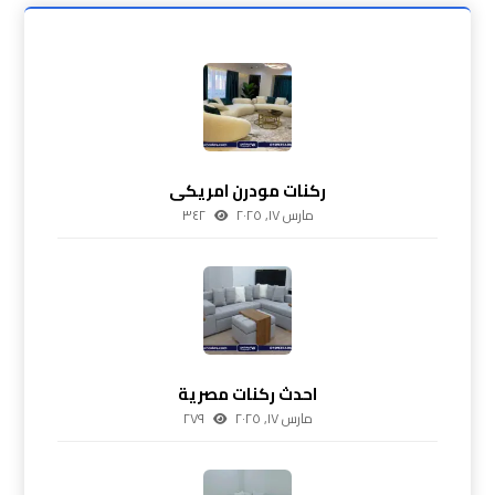
ركنات مودرن امريكى
مارس ١٧, ٢٠٢٥
٣٤٢
احدث ركنات مصرية
مارس ١٧, ٢٠٢٥
٢٧٩