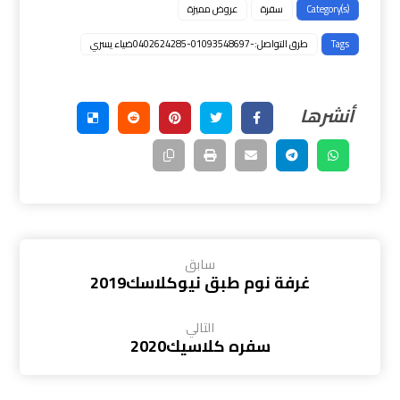
Category(s)
سفرة
عروض مميزة
Tags
طرق التواصل:-01093548697-0402624285ضياء يسري
سابق
غرفة نوم طبق نيوكلاسك2019
التالي
سفره كلاسيك2020