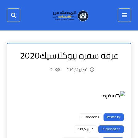
غرفة سفره نيوكلاسيك2020
فبراير ٧, ٢٠١٩
2
Elmohndes
Posted by
Published on
فبراير ٧, ٢٠١٩