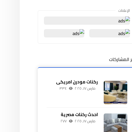
الإعلانات
ر المشاركات
ركنات مودرن امريكى
مارس ١٧, ٢٠٢٥
٣٣٤
احدث ركنات مصرية
مارس ١٧, ٢٠٢٥
٢٧٧