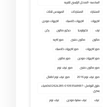
السادسه -المدخل الرئيسي للقريه
المشارك
المشاركات
المهندس للاثاث
انتريهات
انتريهات كلاسيك
انتريهات مودرن
ترف
تكنولوجيا
ديكور صالون
ركن
صالون
صالون دهبى
صور انتريه
صور انتريهات
صور انتريهات كلاسيك
صور انتريهات مودرن
صور صالون
صور صالون دهبى
صور غرف نوم
صور غرف نوم 2016
صور غرف نوم اطفال
طرق التواصل:-01093548697-0402624285ضياء
يسري
غرف
غرف سفرة مودرن
غرف نوم