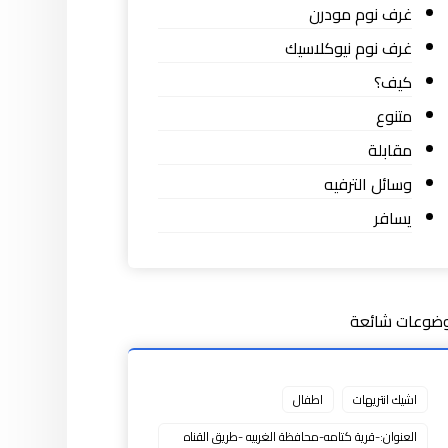
غرف نوم مودرن
غرف نوم نيوكلاسيك
كيف؟
متنوع
مقابلة
وسائل الترفيه
يسافر
ضوعات شائعة
اشيك انتريهات
اطفال
العنوان:-قرية كتامه-محافظة الغربيه -طريق القناه